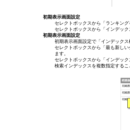
初期表示画面設定
セレクトボックスから「ランキング
セレクトボックスから「インデック
初期表示画面設定
初期表示画面設定で「インデックス
セレクトボックスから「最も新しい
ます。
セレクトボックスから「インデック
検索インデックスを複数指定するこ