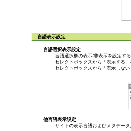
言語表示設定
言語選択表示設定
言語選択欄の表示/非表示を設定す
セレクトボックスから「表示する」
セレクトボックスから「表示しない
他言語表示設定
サイトの表示言語およびメタデータ