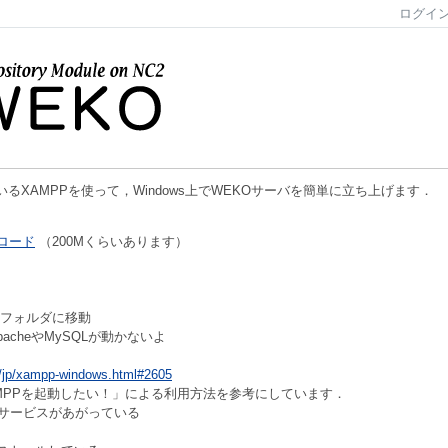
ログイ
されているXAMPPを使って，Windows上でWEKOサーバを簡単に立ち上げます．
ロード
（200Mくらいあります）
フォルダに移動
cheやMySQLが動かないよ
g/jp/xampp-windows.html#2605
MPPを起動したい！」による利用方法を参考にしています．
heのサービスがあがっている