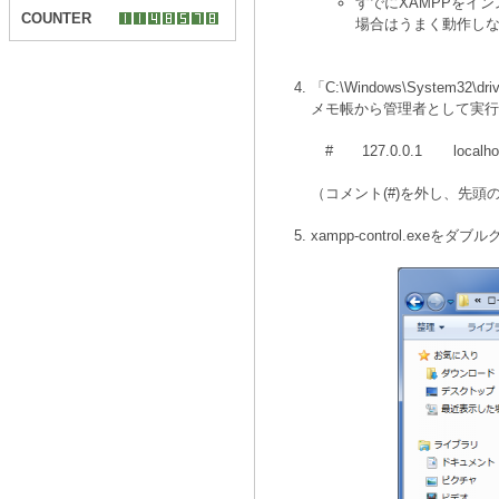
すでにXAMPPをイ
COUNTER
場合はうまく動作し
「C:\Windows\System32\
メモ帳から管理者として実行
# 127.0.0.1 localho
（コメント(#)を外し、先頭
xampp-control.exeを