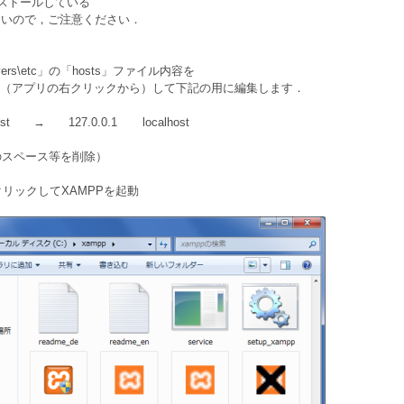
ンストールしている
ないので，ご注意ください．
drivers\etc」の「hosts」ファイル内容を
（アプリの右クリックから）して
下記の用に編集します
．
st → 127.0.0.1 localhost
のスペース等を削除）
ダブルクリックしてXAMPPを起動