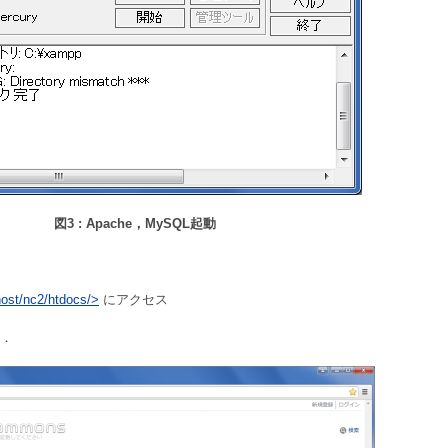
図3 : Apache，MySQL起動
lhost/nc2/htdocs/>
にアクセス
．