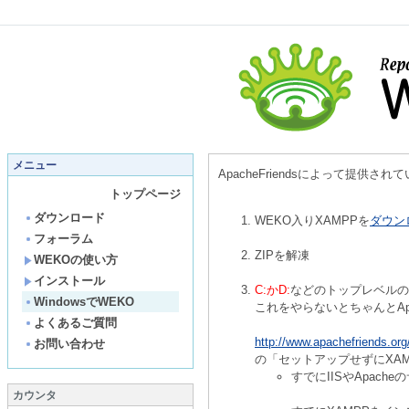
メニュー
ApacheFriendsによって提供
トップページ
ダウンロード
WEKO入りXAMPPを
ダウン
フォーラム
ZIPを解凍
WEKOの使い方
インストール
C:かD:
などのトップレベルの
WindowsでWEKO
これをやらないとちゃんとApa
よくあるご質問
http://www.apachefriends.or
お問い合わせ
の「セットアップせずにXA
すでにIISやApac
カウンタ